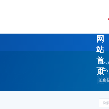
网
站
首
INDU
行
页
汇集