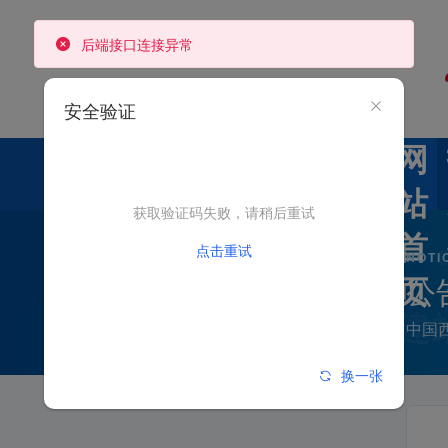
后端接口连接异常
安全验证
网
站
获取验证码失败，请稍后重试
首
点击重试
NOTI
公
页
中国
换一张