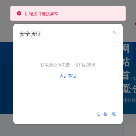
后端接口连接异常
安全验证
网
站
获取验证码失败，请稍后重试
首
点击重试
NOTI
公
页
中国
换一张