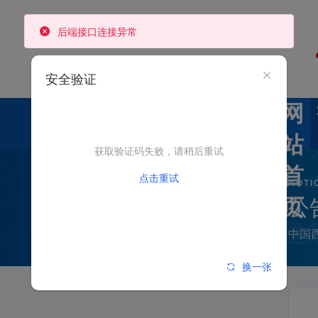
后端接口连接异常
安全验证
网
站
获取验证码失败，请稍后重试
首
点击重试
NOTI
公
页
中国
换一张