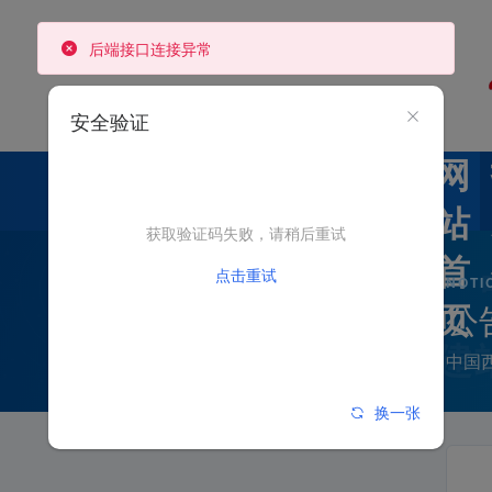
后端接口连接异常
安全验证
网
站
获取验证码失败，请稍后重试
首
点击重试
NOTI
公
页
中国
换一张