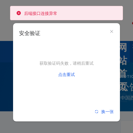
后端接口连接异常
安全验证
网
站
获取验证码失败，请稍后重试
首
点击重试
NOTI
公
页
中国
换一张