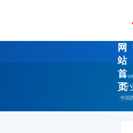
网
站
首
INFO
行
页
中国