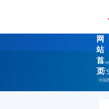
网
站
首
INFO
行
页
中国