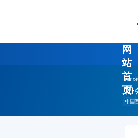
网
站
首
INFO
协
页
中国