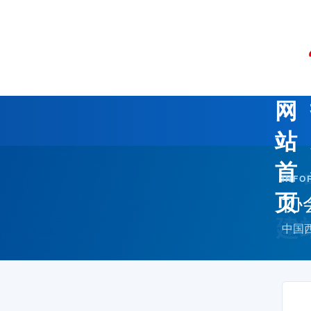
网
站
首
INFO
协
页
中国